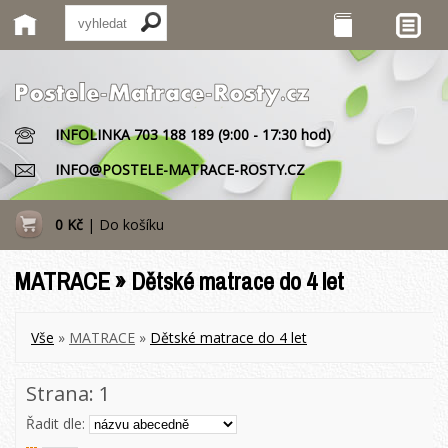
INFOLINKA 703 188 189 (9:00 - 17:30 hod)
INFO@POSTELE-MATRACE-ROSTY.CZ
0 Kč
|
Do košíku
MATRACE » Dětské matrace do 4 let
Vše
»
MATRACE
»
Dětské matrace do 4 let
Strana:
1
Řadit dle: