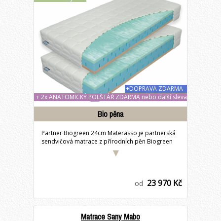
+DOPRAVA ZDARMA
+ 2x ANATOMICKÝ POLŠTÁŘ ZDARMA nebo další sleva
1400 Kč
Bio pěna
Partner Biogreen 24cm Materasso je partnerská
sendvičová matrace z přírodních pěn Biogreen
s...
23 970 Kč
od
Matrace Sany Mabo