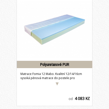
Polyuretanové PUR
Matrace Fomia 12 Mabo. Kvalitní 12/14/16cm
vysoká pěnová matrace do postele pro
každodenní...
4 083 Kč
od