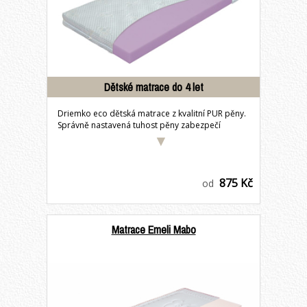
Dětské matrace do 4 let
Driemko eco dětská matrace z kvalitní PUR pěny.
Správně nastavená tuhost pěny zabezpečí
pohodu...
875 Kč
od
Matrace Emeli Mabo