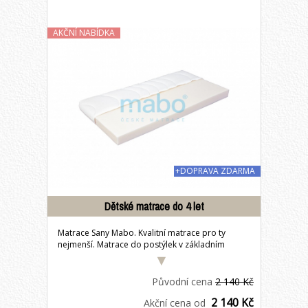
AKČNÍ NABÍDKA
+DOPRAVA ZDARMA
Dětské matrace do 4 let
Matrace Sany Mabo. Kvalitní matrace pro ty
nejmenší. Matrace do postýlek v základním
provedení s...
Původní cena
2 140 Kč
2 140 Kč
Akční cena od