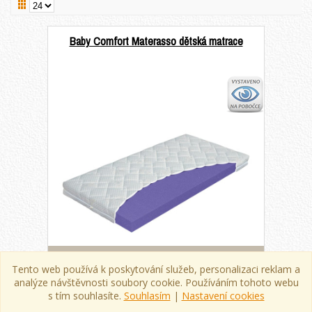
Baby Comfort Materasso dětská matrace
Dětské matrace do 4 let
Tento web používá k poskytování služeb, personalizaci reklam a
analýze návštěvnosti soubory cookie. Používáním tohoto webu
Baby Comfort je dětská matrace z kvalitní
s tím souhlasíte.
Studené HR pěny 40 Kg/m3. Správně nastavená
Souhlasím
|
Nastavení cookies
tuhost pěny...