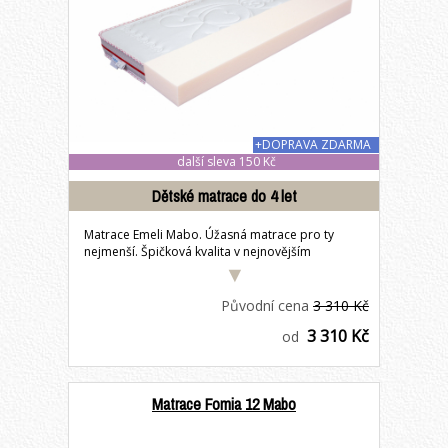
+DOPRAVA ZDARMA
další sleva 150 Kč
Dětské matrace do 4 let
Matrace Emeli Mabo. Úžasná matrace pro ty
nejmenší. Špičková kvalita v nejnovějším
inovativním...
Původní cena
3 310 Kč
3 310 Kč
od
Matrace Fomia 12 Mabo