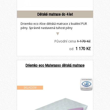
Dětské matrace do 4 let
Driemko eco Aloe dětská matrace z kvalitní PUR
pěny. Správně nastavená tuhost pěny
zabezpečí...
Původní cena
1 170 Kč
1 170 Kč
od
Driemko eco Materasso dětská matrace
SKLADEM