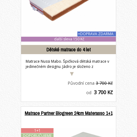
+DOPRAVA ZDARMA
další sleva 150 Kč
Dětské matrace do 4 let
Matrace Nussi Mabo. Špičková dětská matrace v
jedinečném designu. Jádro je složeno z
přírodních...
Původní cena
3 700 Kč
3 700 Kč
od
Matrace Partner Biogreen 24cm Materasso 1+1
1+1
DOPORUČUJEME