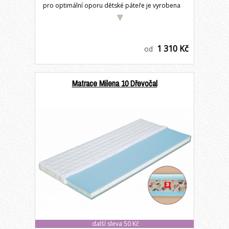
pro optimální oporu dětské páteře je vyrobena
z...
1 310 Kč
od
Matrace Milena 10 Dřevočal
další sleva 50 Kč