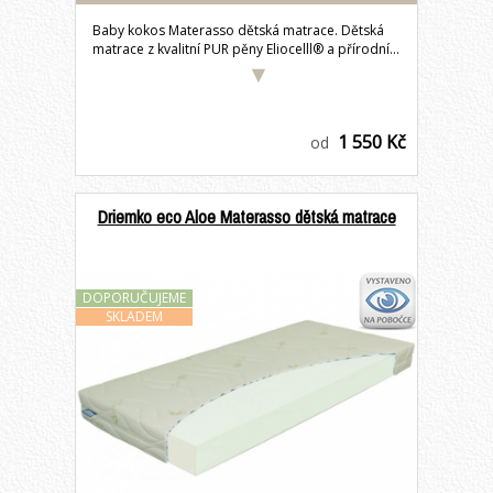
Baby kokos Materasso dětská matrace. Dětská
matrace z kvalitní PUR pěny Eliocelll® a přírodní...
1 550 Kč
od
Driemko eco Aloe Materasso dětská matrace
DOPORUČUJEME
SKLADEM